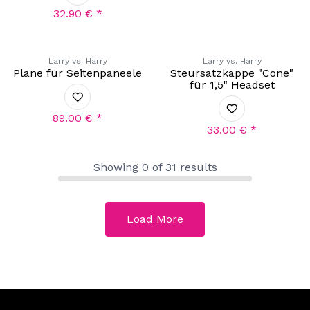
32.90
€
*
Larry vs. Harry
Larry vs. Harry
Plane für Seitenpaneele
Steursatzkappe "Cone"
für 1,5" Headset
89.00
€
*
33.00
€
*
Showing
0
of
31
results
Load More