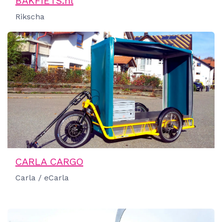
BAKFIETS.nl
SUPER BICYCLES bietet Modelle wie Super Mighty. Bei 
Rikscha
Lastenräder von URBAN ARR
URBAN ARROW bietet Modelle wie FamilyNEXT, Family Ne
Lastenräder von VAN RAAM
VAN RAAM bietet Modelle wie Chat Rikscha, VeloPlus. B
Lastenräder von XCYC
XCYC bietet Modelle wie Allround / Work. Bei VELOGOLD
Lastenräder von YOONIT
CARLA CARGO
YOONIT bietet Modelle wie Micro, Yoonit + Carrier, Yoo
Carla / eCarla