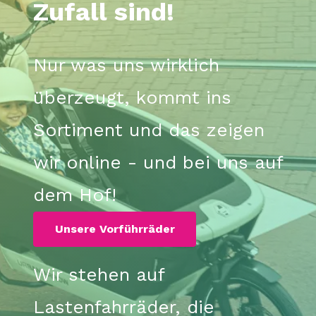
Zufall sind!
Nur was uns wirklich
überzeugt, kommt ins
Sortiment und das zeigen
wir online - und bei uns auf
dem Hof!
​
Unsere Vorführräder
Wir stehen auf
Lastenfahrräder, die