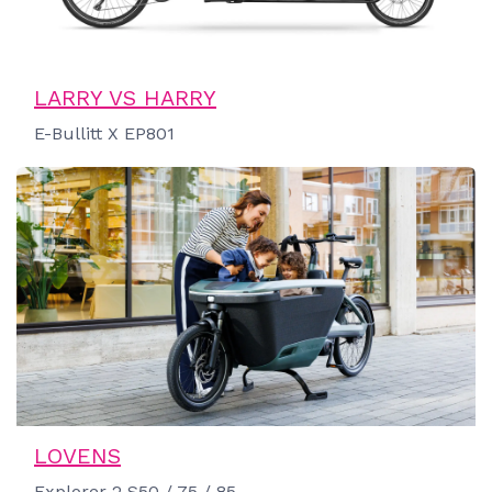
LARRY VS HARRY
E-Bullitt X EP801
LOVENS
Explorer 2 S50 / 75 / 85