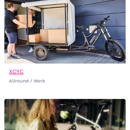
XCYC
Allround / Work