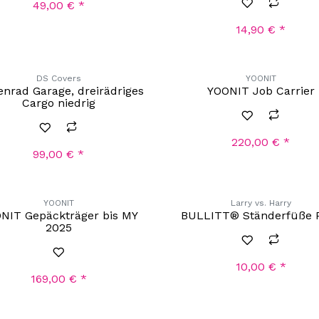
49,00
€
*
14,90
€
*
DS Covers
YOONIT
enrad Garage, dreirädriges
YOONIT Job Carrier
Cargo niedrig
220,00
€
*
99,00
€
*
YOONIT
Larry vs. Harry
NIT Gepäckträger bis MY
BULLITT® Ständerfüße 
2025
10,00
€
*
169,00
€
*