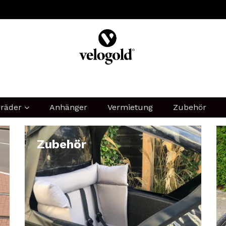
MIEN
B2B
LEASING
SHARING
JOBS
rräder
Anhänger
Vermietung
Zubehör
atzteile für Laste
Zubehör
litt, Bakfiets, Urban A
enzüge, Boxen, Kisten, Speic