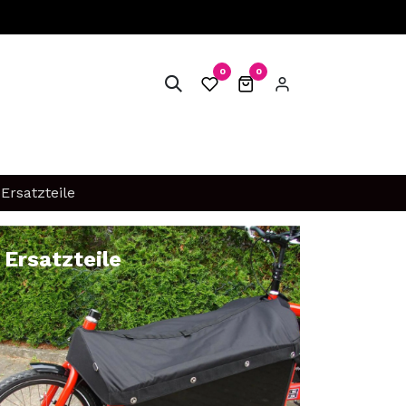
0
0
FAQ
SERVICE & WERKSTATT
Ersatzteile
nräder – online bei
Ersatzteile
rrow, Muli, Yoonit & me
hen & Spezialteile