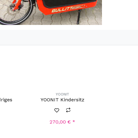
YOONIT
riges
YOONIT Kindersitz
270,00
€
*