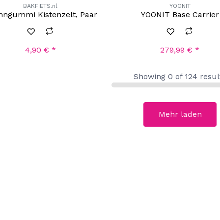
BAKFIETS.nl
YOONIT
nngummi Kistenzelt, Paar
YOONIT Base Carrier
4,90
€
*
279,99
€
*
Showing
0
of
124
resul
Mehr laden