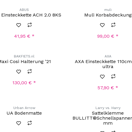
ABUS
muli
Einsteckkette ACH 2.0 8KS
Muli Korbabdeckung
41,95
€
*
99,00
€
*
BAKFIETS.nl
AXA
axi Cosi Halterung '21
AXA Einsteckkette 110cm
ultra
130,00
€
*
57,90
€
*
Urban Arrow
Larry vs. Harry
UA Bodenmatte
Sattelklemme
BULLITT®Schnellspanner
mm