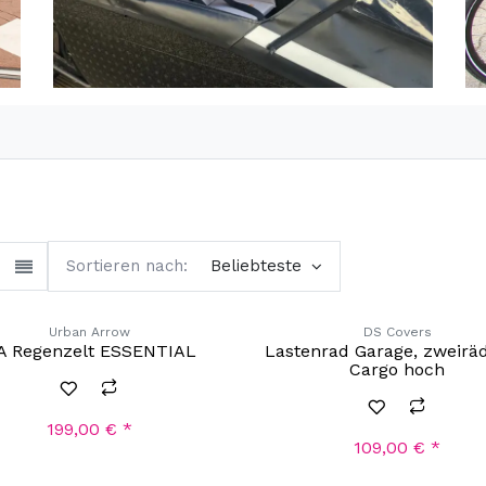
ör
Ersatzteile
Vermietung
Sortieren nach:
Beliebteste
Urban Arrow
DS Covers
A Regenzelt ESSENTIAL
Lastenrad Garage, zweiräd
Cargo hoch
199,00
€
*
109,00
€
*