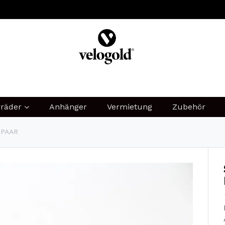
MIEN
B2B
LEASING
SHARING
JOBS
rräder
Anhänger
Vermietung
Zubehör
 PAAR