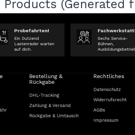
r Products (Generated f
Probefahrten
!
Fachwerkstatt
Ein Dutzend
Sechs Service-
Lastenräder warten
Bühnen,
auf dich.
Ausbildungsbetrie
e
Bestellung &
Rechtliches
Rückgabe
Datenschutz
DHL-Tracking
Widerrufsrecht
Zahlung & Versand
ähr
AGBs
Rückgabe & Umtausch
Impressum