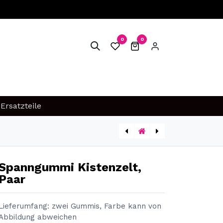
0
0
FAQ
SERVICE & WERKSTATT
Ersatzteile
[2521-1ER] Sitzpolster Mesh, 1 Sitz mit Rückenlehne
[YOO-ZUB-BAS-CAR] YOONIT Base Carrier
Spanngummi Kistenzelt,
Paar
Lieferumfang
:
zwei Gummis, Farbe kann von
Abbildung abweichen