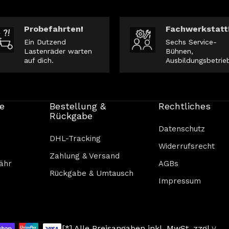
Probefahrten
!
Fachwerkstatt
Ein Dutzend
Sechs Service-
Lastenräder warten
Bühnen,
auf dich.
Ausbildungsbetrie
e
Bestellung &
Rechtliches
Rückgabe
Datenschutz
DHL-Tracking
Widerrufsrecht
Zahlung & Versand
ähr
AGBs
Rückgabe & Umtausch
Impressum
[*] Alle Preisangaben inkl. MwSt. zzgl.
V