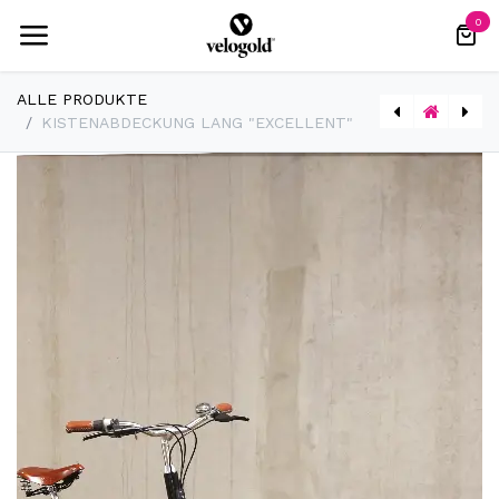
Skip to Content
0
ALLE PRODUKTE
KISTENABDECKUNG LANG "EXCELLENT"
[2726] Muli Arretierstange
[3015] Montageset Seitenpanele