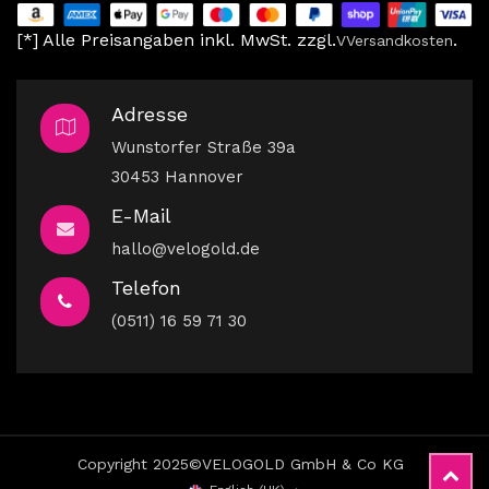
[*] Alle Preisangaben inkl. MwSt. zzgl.
.
V
Versandkosten
Adresse
Wunstorfer Straße 39a
30453 Hannover
E-Mail
hallo@velogold.de
Telefon
(0511) 16 59 71 30
Copyright 2025©VELOGOLD GmbH & Co KG
Kistenabdeckung lang "Excellent"