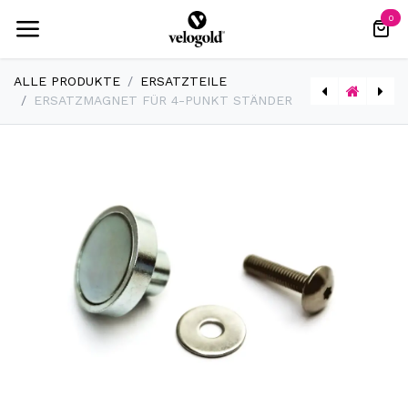
Zum Inhalt springen
0
ALLE PRODUKTE
ERSATZTEILE
ERSATZMAGNET FÜR 4-PUNKT STÄNDER
[3089] Sitzbank mit Höhenverstellung
[2013] Gummifüße Paar