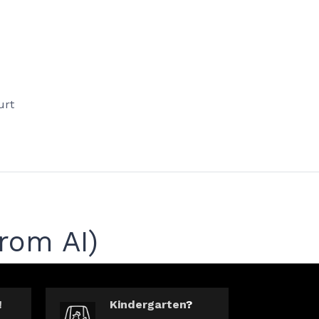
urt
rom AI)
!
Kindergarten
?