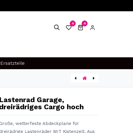
0
0
FAQ
SERVICE & WERKSTATT
Ersatzteile
[2337] BULLITT® Korbabdeckung einzeln
[2521-2ER+RÜCK] Sitzpolster Mesh, 2 Sitze mit Rückenlehne
Lastenrad Garage,
dreirädriges Cargo hoch
Große, wetterfeste Abdeckplane für
dreirädrige Lastenräder MIT Kistenzelt. Aus