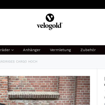
MIEN
B2B
LEASING
SHARING
JOBS
rräder
Anhänger
Vermietung
Zubehör
RÄDRIGES CARGO HOCH